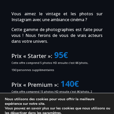
Vous aimez le vintage et les photos sur
Instagram avec une ambiance cinéma ?
Cette gamme de photographies est faite pour
vous ! Nous ferons de vous de vrais acteurs
dans votre univers.
95€
Prix « Starter »:
Cette offre comprend 5 photos HD ensuite c’est 6€/photo,
15€/personnes supplémentaires
140€
Prix « Premium »:
Cette offre comprend 15 photos HD ensuite c’est 6€/photo, 2
Nous utilisons des cookies pour vous offrir la meilleure
personnes au-delà 15€/personnes supplémentaires
expérience sur notre site.
Vous pouvez en savoir plus sur les cookies que nous utilisons ou
160€
Prix « All Star »:
les désactiver dans
les paramètres
.